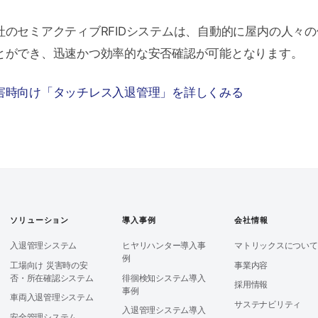
社のセミアクティブRFIDシステムは、自動的に屋内の人々
とができ、迅速かつ効率的な安否確認が可能となります。
害時向け「タッチレス入退管理」を詳しくみる
ソリューション
導入事例
会社情報
入退管理システム
ヒヤリハンター導入事
マトリックスについて
例
工場向け 災害時の安
事業内容
否・所在確認システム
徘徊検知システム導入
採用情報
事例
車両入退管理システム
サステナビリティ
入退管理システム導入
安全管理システム