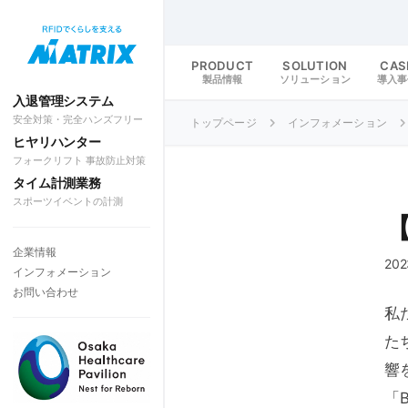
PRODUCT
SOLUTION
CAS
製品情報
ソリューション
導入事
入退管理システム
安全対策・完全ハンズフリー
トップページ
インフォメーション
ヒヤリハンター
フォークリフト 事故防止対策
タイム計測業務
スポーツイベントの計測
企業情報
202
インフォメーション
お問い合わせ
私
た
響
「