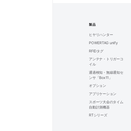
製品
ヒヤリハンター
POWERTAG unify
RFIDタグ
アンテナ・トリガーコ
イル
通過検知・無線通知セ
ンサ「Box11」
オプション
アプリケーション
スポーツ大会のタイム
自動計測機器
RTシリーズ