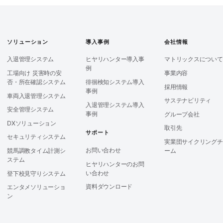
ソリューション
導入事例
会社情報
入退管理システム
ヒヤリハンター導入事
マトリックスについて
例
工場向け 災害時の安
事業内容
否・所在確認システム
徘徊検知システム導入
採用情報
事例
車両入退管理システム
サステナビリティ
入退管理システム導入
安全管理システム
事例
グループ会社
DXソリューション
取引先
サポート
セキュリティシステム
実業団サイクリングチ
お問い合わせ
競馬調教タイム計測シ
ーム
ステム
ヒヤリハンターのお問
い合わせ
登下校見守りシステム
資料ダウンロード
エンタメソリューショ
ン