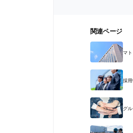
関連ページ
マト
採用
グル