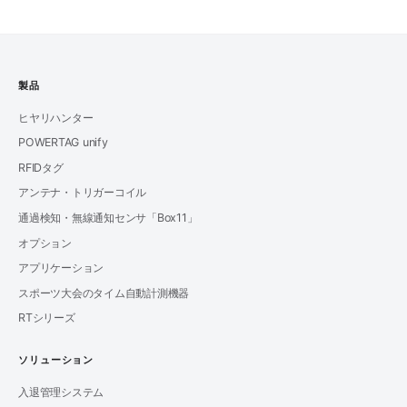
製品
ヒヤリハンター
POWERTAG unify
RFIDタグ
アンテナ・トリガーコイル
通過検知・無線通知センサ「Box11」
オプション
アプリケーション
スポーツ大会のタイム自動計測機器
RTシリーズ
ソリューション
入退管理システム