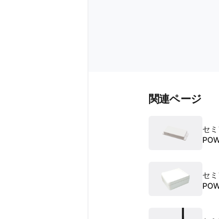
関連ページ
セミ
PO
アン
セミ
PO
アン