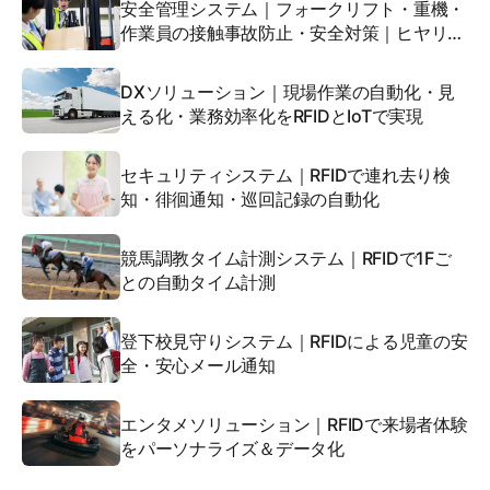
安全管理システム｜フォークリフト・重機・
作業員の接触事故防止・安全対策｜ヒヤリハ
ンター
DXソリューション｜現場作業の自動化・見
える化・業務効率化をRFIDとIoTで実現
セキュリティシステム｜RFIDで連れ去り検
知・徘徊通知・巡回記録の自動化
競馬調教タイム計測システム｜RFIDで1Fご
との自動タイム計測
登下校見守りシステム｜RFIDによる児童の安
全・安心メール通知
エンタメソリューション｜RFIDで来場者体験
をパーソナライズ＆データ化