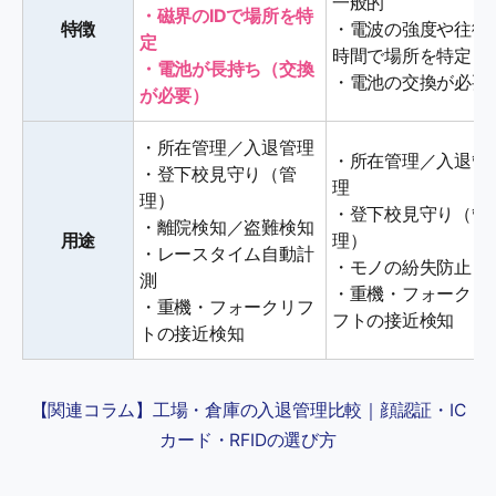
一般的
・磁界のIDで場所を特
特徴
・電波の強度や往復
定
時間で場所を特定
・電池が長持ち（交換
・電池の交換が必要
が必要）
・所在管理／入退管理
・所在管理／入退管
・登下校見守り（管
理
理）
・登下校見守り（管
・離院検知／盗難検知
用途
理）
・レースタイム自動計
・モノの紛失防止
測
・重機・フォークリ
・重機・フォークリフ
フトの接近検知
トの接近検知
【関連コラム】工場・倉庫の入退管理比較｜顔認証・IC
カード・RFIDの選び方