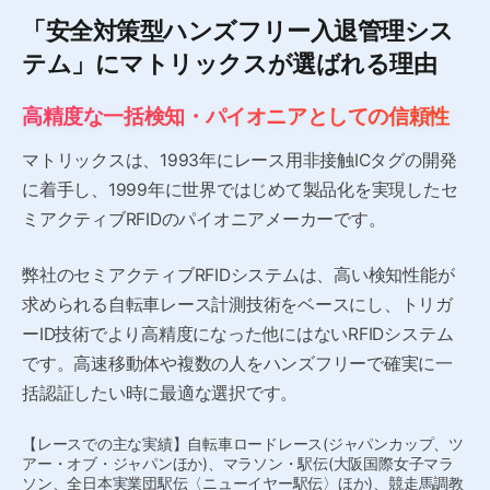
「安全対策型ハンズフリー入退管理シス
テム」に
マトリックスが選ばれる理由
高精度な一括検知・パイオニアとしての信頼性
マトリックスは、1993年にレース用非接触ICタグの開発
に着手し、1999年に世界ではじめて製品化を実現したセ
ミアクティブRFIDのパイオニアメーカーです。
弊社のセミアクティブRFIDシステムは、高い検知性能が
求められる自転車レース計測技術をベースにし、トリガ
ーID技術でより高精度になった他にはないRFIDシステム
です。高速移動体や複数の人をハンズフリーで確実に一
括認証したい時に最適な選択です。
【レースでの主な実績】自転車ロードレース(ジャパンカップ、ツ
アー・オブ・ジャパンほか)、マラソン・駅伝(大阪国際女子マラ
ソン、全日本実業団駅伝〈ニューイヤー駅伝〉ほか)、競走馬調教