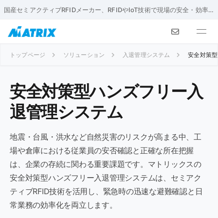
国産セミアクティブRFIDメーカー、RFIDやIoT技術で現場の安全・効率化を実現
トップページ
ソリューション
入退管理システム
安全対策型
安全対策型ハンズフリー入
退管理システム
地震・台風・洪水など自然災害のリスクが高まる中、工
場や倉庫における従業員の安否確認と正確な所在把握
は、企業の存続に関わる重要課題です。マトリックスの
安全対策型ハンズフリー入退管理システムは、セミアク
ティブRFID技術を活用し、緊急時の迅速な避難確認と日
常業務の効率化を両立します。