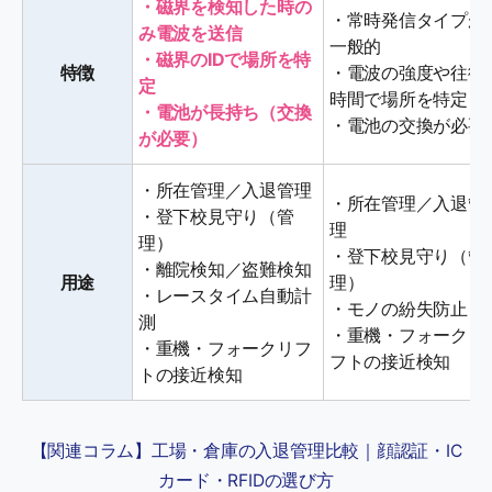
・磁界を検知した時の
・常時発信タイプが
み電波を送信
一般的
・磁界のIDで場所を特
特徴
・電波の強度や往復
定
時間で場所を特定
・電池が長持ち（交換
・電池の交換が必要
が必要）
・所在管理／入退管理
・所在管理／入退管
・登下校見守り（管
理
理）
・登下校見守り（管
・離院検知／盗難検知
用途
理）
・レースタイム自動計
・モノの紛失防止
測
・重機・フォークリ
・重機・フォークリフ
フトの接近検知
トの接近検知
【関連コラム】工場・倉庫の入退管理比較｜顔認証・IC
カード・RFIDの選び方