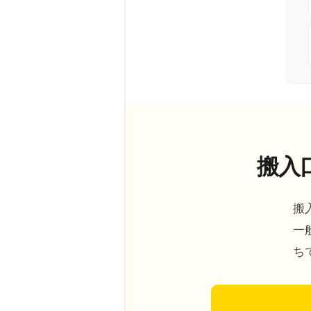
搬入
搬
一
ち