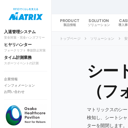
PRODUCT
SOLUTION
CAS
製品情報
ソリューション
導入事
入退管理システム
安全対策・完全ハンズフリー
トップページ
ソリューション
安
ヒヤリハンター
フォークリフト 事故防止対策
タイム計測業務
スポーツイベントの計測
シー
企業情報
（フ
インフォメーション
お問い合わせ
マトリックスのシー
検知し、シートシャ
ターを開閉します。