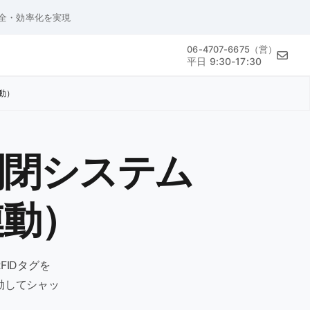
安全・効率化を実現
06-4707-6675（営）
平日 9:30-17:30
動）
開閉システム
連動）
IDタグを
動してシャッ