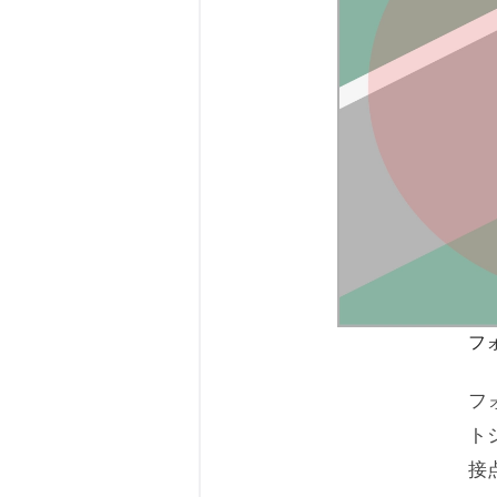
フ
フ
ト
接