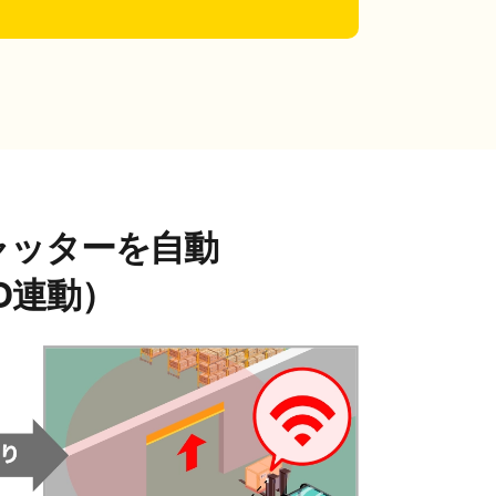
ャッターを自動
D連動）