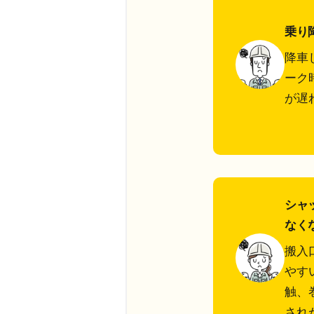
乗り
降車
ーク
が遅
シャ
なく
搬入
やす
触、
され